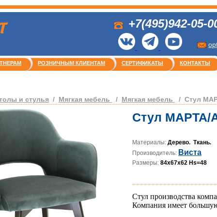
+7(495)942-05-0
Т
op
ТНЕРАМ
РОЗНИЧНЫМ КЛИЕНТАМ
СЕРТИФИКАТЫ
КОНТАКТЫ
толы и стулья
/
Мягкая мебель
/
Мягкая мебель
/
Стул МА
Стул МАРТА/
Материалы:
Дерево. Ткань.
Виста
Производитель:
Размеры:
84х67х62 Hs=48
Стул производства комп
Компания имеет большую 