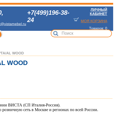
ЛИЧНЫЙ
0
,
+7(499)196-38-
КАБИНЕТ
24
МОЯ КОРЗИНА
t@vistamebel.ru
Товаров: 0
РТА/AL WOOD
AL WOOD
ании ВИСТА (СП Италия-Россия).
розничную сеть в Москве и регионах по всей России.