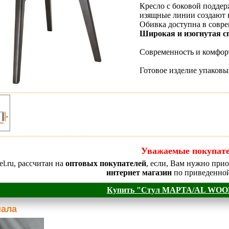
Кресло с боковой подде
изящные линии создают 
Обивка доступна в совр
Широкая и изогнутая с
Современность и комфорт
Готовое изделие упаковы
Уважаемые покупате
el.ru, рассчитан на
оптовых покупателей
, если, Вам нужно при
интернет магазин
по приведенной
Купить "Стул МАРТА/AL WOOD
иала