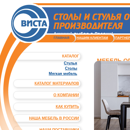
СТОЛЫ И СТУЛЬЯ О
ПРОИЗВОДИТЕЛЯ
Лучший выбор в России!
ГЛАВНАЯ
НАШИМ КЛИЕНТАМ
ПАРТНЕ
КАТАЛОГ
МЕБЕЛЬ О
Стулья
Столы
Мягкая мебель
КАТАЛОГ МАТЕРИАЛОВ
О КОМПАНИИ
КАК КУПИТЬ
НАША МЕБЕЛЬ В РОССИИ
НАШИ ПОСТАВЩИКИ