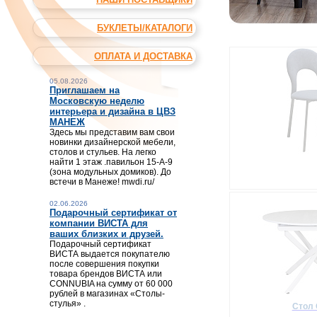
БУКЛЕТЫ/КАТАЛОГИ
Коллекци
ОПЛАТА И ДОСТАВКА
05.08.2026
Приглашаем на
Московскую неделю
интерьера и дизайна в ЦВЗ
МАНЕЖ
Здесь мы представим вам свои
новинки дизайнерской мебели,
столов и стульев. На легко
найти 1 этаж .павильон 15-А-9
(зона модульных домиков). До
встечи в Манеже! mwdi.ru/
02.06.2026
Подарочный сертификат от
компании ВИСТА для
ваших близких и друзей.
Подарочный сертификат
ВИСТА выдается покупателю
после совершения покупки
товара брендов ВИСТА или
CONNUBIA на сумму от 60 000
рублей в магазинах «Столы-
стулья» .
Стол 