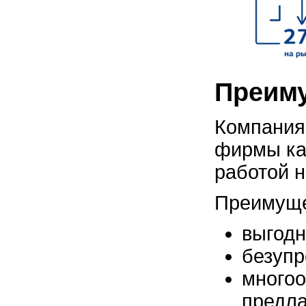
Преиму
Компания
фирмы ка
работой н
Преимуще
выгодн
безупр
многоо
предла