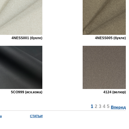
4NESS001 (букле)
4NESS005 (букле)
5CO999 (иск.кожа)
4124 (велюр)
1
2
3
4
5
Вперед
a
СТАТЬИ