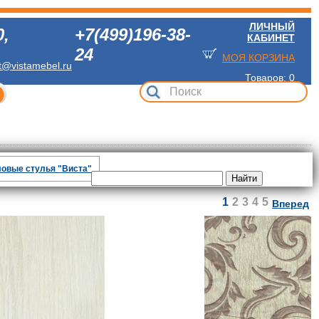
ЛИЧНЫЙ
0
,
+7(499)196-38-
КАБИНЕТ
24
МОЯ КОРЗИНА
t@vistamebel.ru
Товаров: 0
овые стулья "Виста"
1
2
3
4
5
Вперед