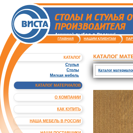
СТОЛЫ И СТУЛЬЯ О
ПРОИЗВОДИТЕЛЯ
Лучший выбор в России!
ГЛАВНАЯ
НАШИМ КЛИЕНТАМ
ПАР
КАТАЛОГ МАТ
КАТАЛОГ
Стулья
Столы
Каталог материалов
Мягкая мебель
КАТАЛОГ МАТЕРИАЛОВ
О КОМПАНИИ
КАК КУПИТЬ
НАША МЕБЕЛЬ В РОССИИ
НАШИ ПОСТАВЩИКИ