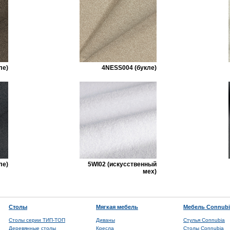
ле)
4NESS004 (букле)
ле)
5WI02 (искусственный
мех)
Столы
Мягкая мебель
Мебель Connubi
Столы серии ТИП-ТОП
Диваны
Стулья Connubia
Деревянные столы
Кресла
Столы Connubia