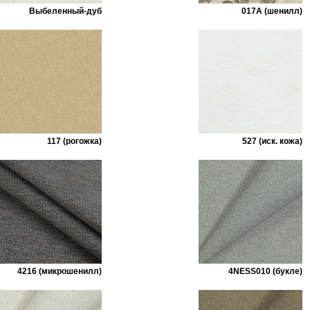
Выбеленный-дуб
017А (шенилл)
117 (рогожка)
527 (иск. кожа)
4216 (микрошенилл)
4NESS010 (букле)