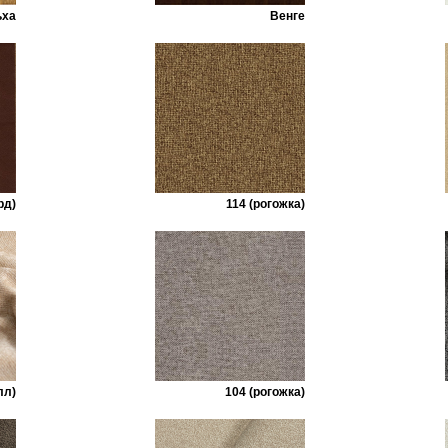
ьха
Венге
рд)
114 (рогожка)
лл)
104 (рогожка)