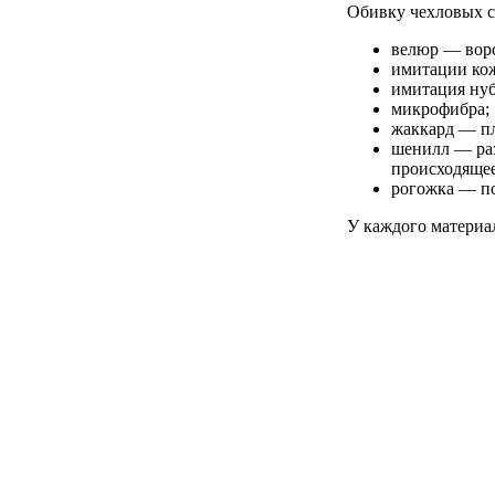
Обивку чехловых с
велюр — вор
имитации ко
имитация нуб
микрофибра;
жаккард — пл
шенилл — раз
происходящее
рогожка — по
У каждого материа