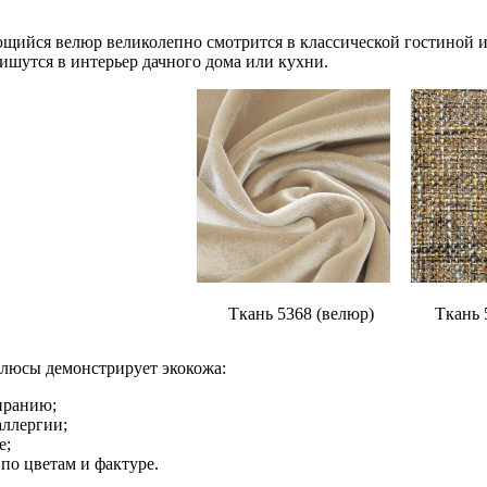
щийся велюр великолепно смотрится в классической гостиной ил
ишутся в интерьер дачного дома или кухни.
Ткань 5368 (велюр)
Ткань 
люсы демонстрирует экокожа:
иранию;
аллергии;
е;
 по цветам и фактуре.