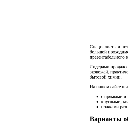
Специалисты и по
большой проходимо
презентабельного в
Лидерами продаж о
экокожей, практич
бытовой химии.
На нашем сайте ши
с прямыми и
круглыми, к
ножками раз
Варианты о