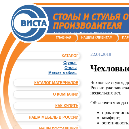
СТОЛЫ И СТУЛЬЯ О
ПРОИЗВОДИТЕЛЯ
Лучший выбор в России!
ГЛАВНАЯ
НАШИМ КЛИЕНТАМ
ПАР
22.01.2018
КАТАЛОГ
Стулья
Чехловые
Столы
Мягкая мебель
Чехловые стулья, 
КАТАЛОГ МАТЕРИАЛОВ
России уже завоева
нескольких лет.
О КОМПАНИИ
Объясняется мода 
КАК КУПИТЬ
практичность
комфорт;
НАША МЕБЕЛЬ В РОССИИ
эстетичность.
НАШИ ПОСТАВЩИКИ