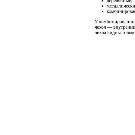
деревянные;
металлически
комбинирова
У комбинированного
чехол — внутренни
чехла видны только