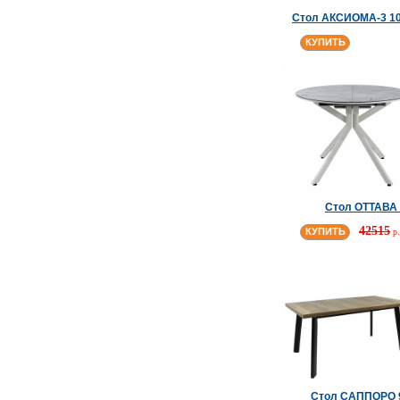
Cтол АКСИОМА-3 10
КУПИТЬ
Cтол ОТТАВА 
42515
КУПИТЬ
р.
Cтол САППОРО 9