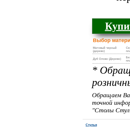
Купи
Выбор матер
Матовый черный
Се
(дерево)
пл
Бе
Дуб Олово (Дерево)
пл
* Обращ
розничн
Обращаем Ваш
точной инфор
"Столы Стуль
Стулья