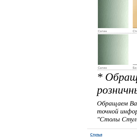
Сатин
Ст
Сатин
Бе
* Обращ
розничн
Обращаем Ваш
точной инфор
"Столы Стуль
Стулья