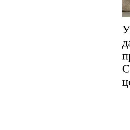
У
д
п
C
ц