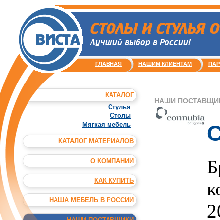
СТОЛЫ И СТУЛЬЯ 
Лучший выбор в России!
ГЛАВНАЯ
НАШИМ КЛИЕНТАМ
ПАР
КАТАЛОГ
НАШИ ПОСТАВЩИКИ
Стулья
Столы
C
Мягкая мебель
КАТАЛОГ МАТЕРИАЛОВ
Б
О КОМПАНИИ
КАК КУПИТЬ
к
НАША МЕБЕЛЬ В РОССИИ
2
НАШИ ПОСТАВЩИКИ