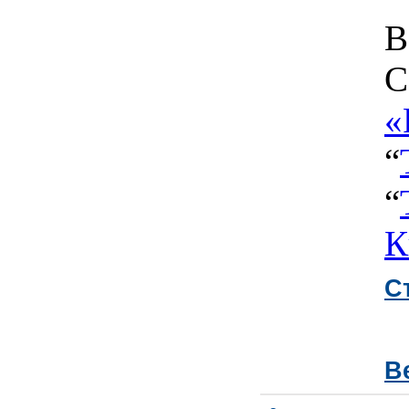
В
C
«
“
“
К
С
В