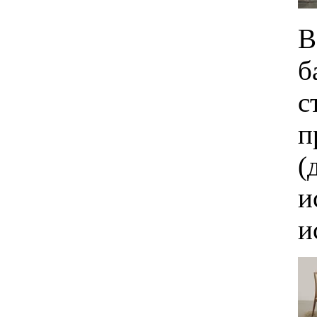
В
б
с
п
(
и
и